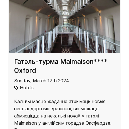
Гатэль-турма Malmaison****
Oxford
Sunday, March 17th 2024
Hotels
Калі вы маеце жаданне атрымаць новыя
нештандартныя вражэнні, вы можаце
абмясціцца на некалькі ночаў у гатэлі
Malmaison у англійскім горадзе Оксфардзе.