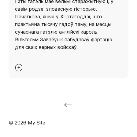
Гэты гатэль мае вельмі старажытную і, у
сваім родзе, зловесную гісторыю.
Пачаткова, яшчэ ў XI стагоддзі, што
практычна тысячу гадоў таму, на месцы
сучаснага гатэлю англійскі кароль
Вільгельм Заваёўнік пабудаваў фартэцю
для сваіх верных войскаў.

⟵
© 2026 My Site